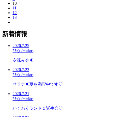
10
11
12
13
新着情報
2026.7.25
ひなた日記
夕涼み会☀
2026.7.23
ひなた日記
サラナ☀夏を満喫中です♡
2026.7.21
ひなた日記
わくわくランド＆誕生会♡